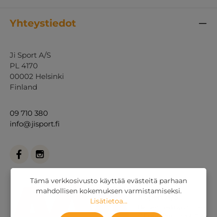
Yhteystiedot
Ji Sport A/S
PL 4170
00002 Helsinki
Finland
09 710 380
info@jisport.fi
Tämä verkkosivusto käyttää evästeitä parhaan
mahdollisen kokemuksen varmistamiseksi.
Lisätietoa...