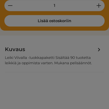
Product Quantity: Enter the desired am
Lisää ostoskoriin
Kuvaus
Leiki Viivalla -luokkapaketti Sisältää 90 tuotetta
leikkiä ja oppimista varten. Mukana pelisäännöt.