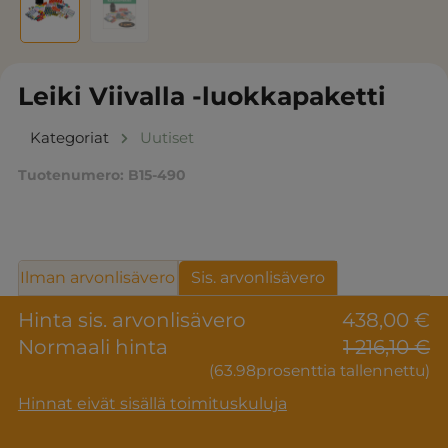
Leiki Viivalla -luokkapaketti
Kategoriat
Uutiset
Tuotenumero:
B15-490
Ilman arvonlisävero
Sis. arvonlisävero
Hinta sis. arvonlisävero
438,00 €
Normaali hinta
1 216,10 €
(63.98prosenttia tallennettu)
Hinnat eivät sisällä toimituskuluja