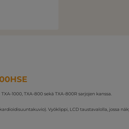
800HSE
a TXA-1000, TXA-800 sekä TXA-800R sarjojen kanssa.
ardioidisuuntakuvio). Vyöklippi, LCD taustavalolla, jossa näk