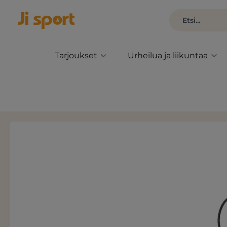
Tarjoukset
Urheilua ja liikuntaa
Ohita kuvagalleria