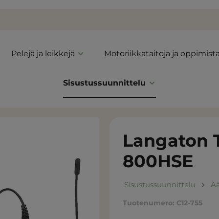
Pelejä ja leikkejä
Motoriikkataitoja ja oppimist
Sisustussuunnittelu
Langaton 
800HSE
Sisustussuunnittelu
Ää
Tuotenumero:
C12-755