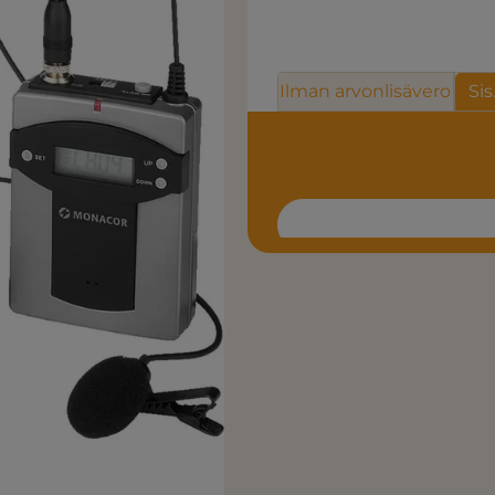
Ilman arvonlisävero
Sis