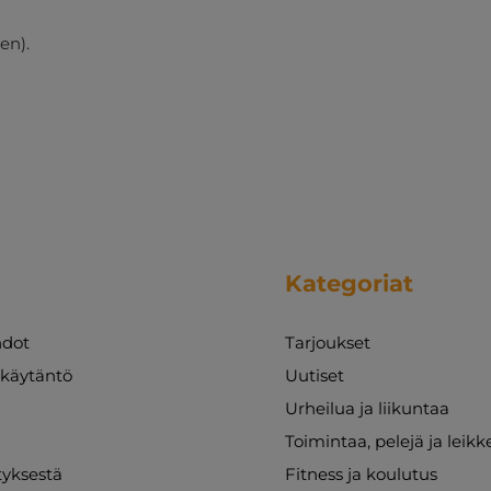
en).
Kategoriat
dot
Tarjoukset
akäytäntö
Uutiset
Urheilua ja liikuntaa
Toimintaa, pelejä ja leikk
ityksestä
Fitness ja koulutus