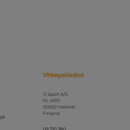
Yhteystiedot
Ji Sport A/S
PL 4170
00002 Helsinki
Finland
ejä
09 710 380