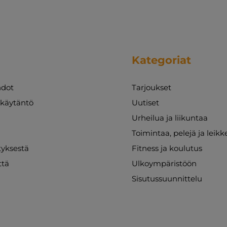
Kategoriat
dot
Tarjoukset
akäytäntö
Uutiset
Urheilua ja liikuntaa
Toimintaa, pelejä ja leikk
ityksestä
Fitness ja koulutus
ttä
Ulkoympäristöön
Sisutussuunnittelu