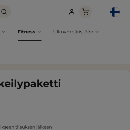
Ostoskori sisältää 0 
Fitness
Ulkoympäristöön
eilypaketti
ikseen tilauksen jälkeen