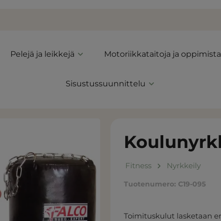
Pelejä ja leikkejä
Motoriikkataitoja ja oppimista
Sisustussuunnittelu
Koulunyrkk
Fitness
Nyrkkeily
Tuotenumero:
C19-095
Toimituskulut lasketaan er