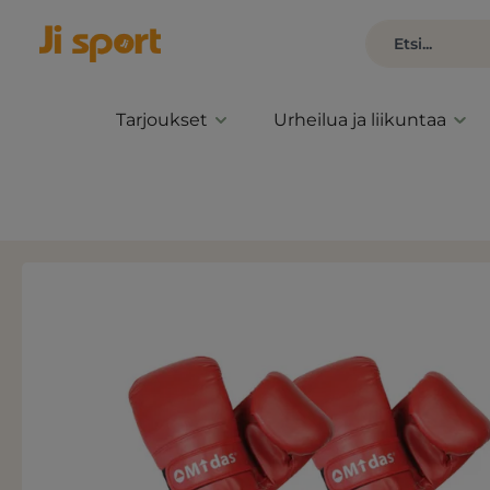
Tarjoukset
Urheilua ja liikuntaa
Ohita kuvagalleria