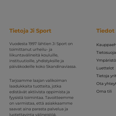
Tietoja Ji Sport
Tiedot
Vuodesta 1997 lähtien Ji Sport on
Kauppaeh
toimittanut urheilu- ja
Tietosuoj
liikuntavälineitä kouluille,
Ympäristö
instituutioille, yhdistyksille ja
päiväkodeille koko Skandinaviassa.
Luettelot
Tietoja yr
Tarjoamme laajan valikoiman
Ota yhtey
laadukkaita tuotteita, jotka
Oma tili
edistävät aktiivista oppimista ja
fyysistä toimintaa. Tavoitteemme
on varmistaa, että asiakkaamme
saavat aina parasta palvelua ja
luotettavinta välineistöä.