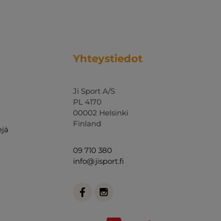
Yhteystiedot
Ji Sport A/S
PL 4170
00002 Helsinki
Finland
ejä
09 710 380
info@jisport.fi