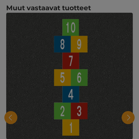
Ohita tuotegalleria
Muut vastaavat tuotteet