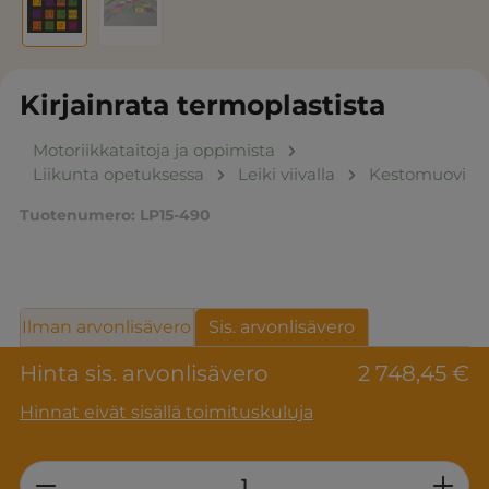
Kirjainrata termoplastista
Motoriikkataitoja ja oppimista
Liikunta opetuksessa
Leiki viivalla
Kestomuovi
Tuotenumero:
LP15-490
Ilman arvonlisävero
Sis. arvonlisävero
Hinta sis. arvonlisävero
2 748,45 €
Hinnat eivät sisällä toimituskuluja
Product Quantity: Enter the desired am