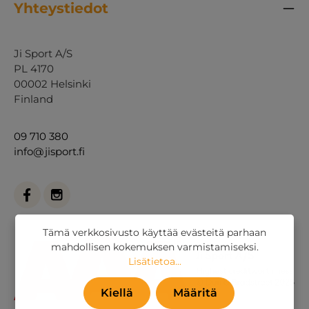
Yhteystiedot
Ji Sport A/S
PL 4170
00002 Helsinki
Finland
09 710 380
info@jisport.fi
Tämä verkkosivusto käyttää evästeitä parhaan
mahdollisen kokemuksen varmistamiseksi.
Lisätietoa...
Kiellä
Määritä