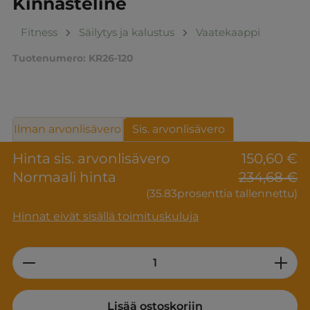
Kinnasteline
Fitness
Säilytys ja kalustus
Vaatekaappi
Tuotenumero:
KR26-120
Ilman arvonlisävero
Sis. arvonlisävero
Hinta sis. arvonlisävero
150,60 €
Normaali hinta
234,68 €
(35.83prosenttia tallennettu)
Hinnat eivät sisällä toimituskuluja
Product Quantity: Enter the desired am
Lisää ostoskoriin