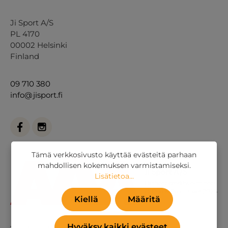
Ji Sport A/S
PL 4170
00002 Helsinki
Finland
09 710 380
info@jisport.fi
Tämä verkkosivusto käyttää evästeitä parhaan
mahdollisen kokemuksen varmistamiseksi.
Lisätietoa...
Kiellä
Määritä
Hyväksy kaikki evästeet