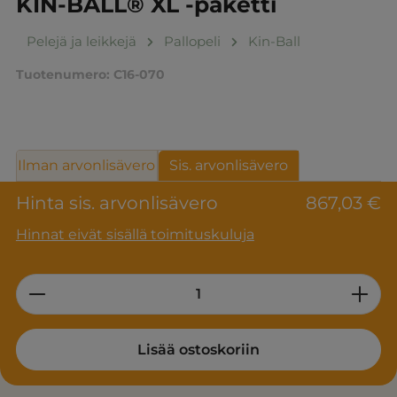
KIN-BALL® XL -paketti
Pelejä ja leikkejä
Pallopeli
Kin-Ball
Tuotenumero:
C16-070
Ilman arvonlisävero
Sis. arvonlisävero
Hinta sis. arvonlisävero
867,03 €
Hinnat eivät sisällä toimituskuluja
Product Quantity: Enter the desired am
Lisää ostoskoriin