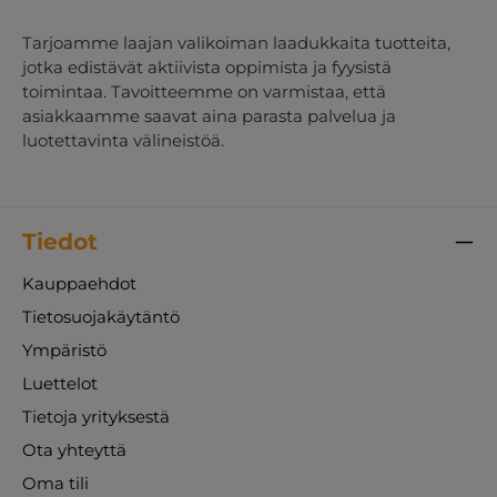
Tarjoamme laajan valikoiman laadukkaita tuotteita,
jotka edistävät aktiivista oppimista ja fyysistä
toimintaa. Tavoitteemme on varmistaa, että
asiakkaamme saavat aina parasta palvelua ja
luotettavinta välineistöä.
Tiedot
Kauppaehdot
Tietosuojakäytäntö
Ympäristö
Luettelot
Tietoja yrityksestä
Ota yhteyttä
Oma tili