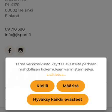
PL 4170
00002 Helsinki
Finland
09 710 380
info@jisport.fi
Tämä verkkosivusto käyttää evästeitä parhaan
mahdollisen kokemuksen varmistamiseksi.
Lisätietoa...
Kiellä
Määritä
Hyväksy kaikki evästeet
Tai
yhteydenottolomakkeella
.