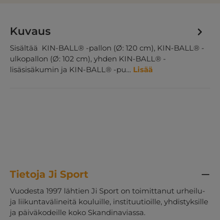
Kuvaus
Sisältää KIN-BALL® -pallon (Ø: 120 cm), KIN-BALL® -
ulkopallon (Ø: 102 cm), yhden KIN-BALL® -
lisäsisäkumin ja KIN-BALL® -pu…
Lisää
Tietoja Ji Sport
Vuodesta 1997 lähtien Ji Sport on toimittanut urheilu-
ja liikuntavälineitä kouluille, instituutioille, yhdistyksille
ja päiväkodeille koko Skandinaviassa.