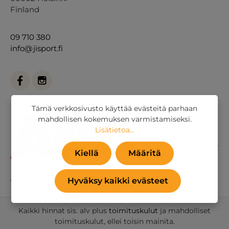
Finland
09 710 380
info@jisport.fi
Tämä verkkosivusto käyttää evästeitä parhaan
mahdollisen kokemuksen varmistamiseksi.
Lisätietoa...
Kiellä
Määritä
Hyväksy kaikki evästeet
Tai
yhteydenottolomakkeella
.
Kaikki hinnat sis. alv plus
toimituskulut
ja mahdolliset
toimituskulut, ellei toisin mainita.