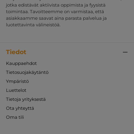
jotka edistävät aktiivista oppimista ja fyysistä
toimintaa. Tavoitteemme on varmistaa, että
asiakkaamme saavat aina parasta palvelua ja
luotettavinta välineistöä.
Tiedot
Kauppaehdot
Tietosuojakäytäntö
Ympäristö
Luettelot
Tietoja yrityksestä
Ota yhteyttä
Oma tili