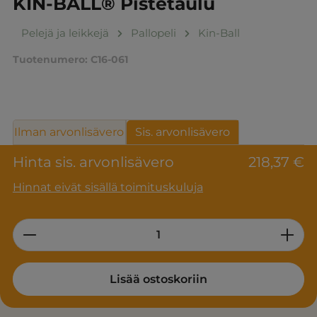
KIN-BALL® Pistetaulu
Pelejä ja leikkejä
Pallopeli
Kin-Ball
Tuotenumero:
C16-061
Ilman arvonlisävero
Sis. arvonlisävero
Hinta sis. arvonlisävero
218,37 €
Hinnat eivät sisällä toimituskuluja
Product Quantity: Enter the desired am
Lisää ostoskoriin