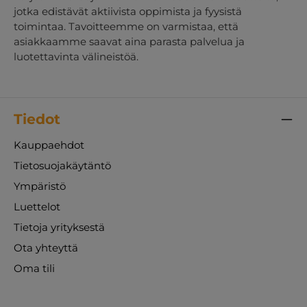
jotka edistävät aktiivista oppimista ja fyysistä
toimintaa. Tavoitteemme on varmistaa, että
asiakkaamme saavat aina parasta palvelua ja
luotettavinta välineistöä.
Tiedot
Kauppaehdot
Tietosuojakäytäntö
Ympäristö
Luettelot
Tietoja yrityksestä
Ota yhteyttä
Oma tili