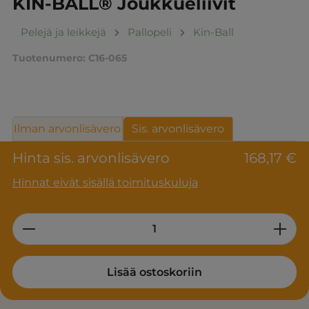
KIN-BALL® Joukkueliivit
Pelejä ja leikkejä
Pallopeli
Kin-Ball
Tuotenumero:
C16-065
Ilman arvonlisävero
Sis. arvonlisävero
Hinta sis. arvonlisävero
168,17 €
Hinnat eivät sisällä toimituskuluja
Product Quantity: Enter the desired am
Lisää ostoskoriin