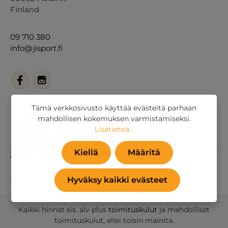
Finland
09 710 380
info@jisport.fi
Tämä verkkosivusto käyttää evästeitä parhaan
mahdollisen kokemuksen varmistamiseksi.
Lisätietoa...
Kiellä
Määritä
Hyväksy kaikki evästeet
Tai
yhteydenottolomakkeella
.
Kaikki hinnat sis. alv plus
toimituskulut
ja mahdolliset
toimituskulut, ellei toisin mainita.