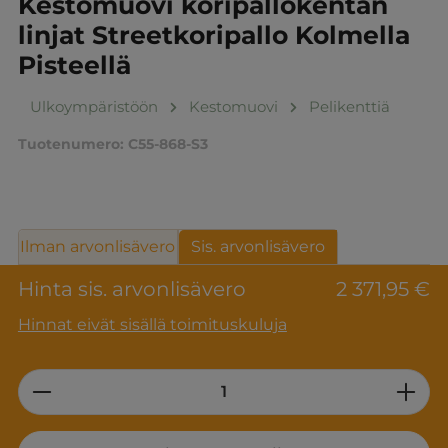
Kestomuovi koripallokentän
linjat Streetkoripallo Kolmella
Pisteellä
Ulkoympäristöön
Kestomuovi
Pelikenttiä
Tuotenumero:
C55-868-S3
Ilman arvonlisävero
Sis. arvonlisävero
Hinta sis. arvonlisävero
2 371,95 €
Hinnat eivät sisällä toimituskuluja
Product Quantity: Enter the desired am