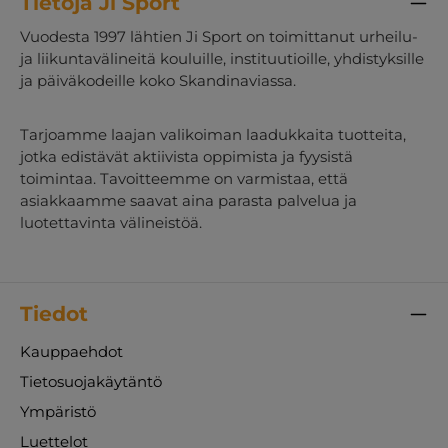
Tietoja Ji Sport
Vuodesta 1997 lähtien Ji Sport on toimittanut urheilu-
ja liikuntavälineitä kouluille, instituutioille, yhdistyksille
ja päiväkodeille koko Skandinaviassa.
Tarjoamme laajan valikoiman laadukkaita tuotteita,
jotka edistävät aktiivista oppimista ja fyysistä
toimintaa. Tavoitteemme on varmistaa, että
asiakkaamme saavat aina parasta palvelua ja
luotettavinta välineistöä.
Tiedot
Kauppaehdot
Tietosuojakäytäntö
Ympäristö
Luettelot