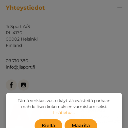
Yhteystiedot
Ji Sport A/S
PL 4170
00002 Helsinki
Finland
09 710 380
info@jisport.fi
Tämä verkkosivusto käyttää evästeitä parhaan
mahdollisen kokemuksen varmistamiseksi.
Lisätietoa...
Kiellä
Määritä