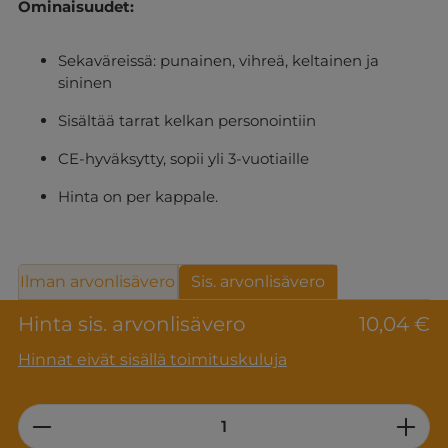
Ominaisuudet:
Sekaväreissä: punainen, vihreä, keltainen ja
sininen
Sisältää tarrat kelkan personointiin
CE-hyväksytty, sopii yli 3-vuotiaille
Hinta on per kappale.
Ilman arvonlisävero
Sis. arvonlisävero
Hinta sis. arvonlisävero
10,04 €
Hinnat eivät sisällä toimituskuluja
Product Quantity: Enter the desired am