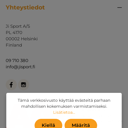
Yhteystiedot
Ji Sport A/S
PL 4170
00002 Helsinki
Finland
09 710 380
info@jisport.fi
Tämä verkkosivusto käyttää evästeitä parhaan
mahdollisen kokemuksen varmistamiseksi.
Lisätietoa...
Kiellä
Määritä