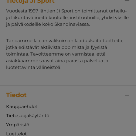
Tietoja Ji Sport
Vuodesta 1997 lähtien Ji Sport on toimittanut urheilu-
ja liikuntavälineitä kouluille, instituutioille, yhdistyksille
ja päiväkodeille koko Skandinaviassa.
Tarjoamme laajan valikoiman laadukkaita tuotteita,
jotka edistävät aktiivista oppimista ja fyysistä
toimintaa. Tavoitteemme on varmistaa, että
asiakkaamme saavat aina parasta palvelua ja
luotettavinta välineistöä.
Tiedot
Kauppaehdot
Tietosuojakäytäntö
Ympäristö
Luettelot