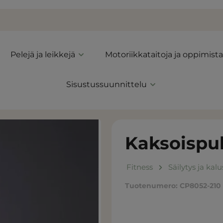
Pelejä ja leikkejä
Motoriikkataitoja ja oppimista
Sisustussuunnittelu
Kaksoispu
Fitness
Säilytys ja kal
Tuotenumero:
CP8052-210