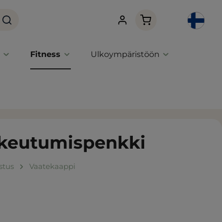
Ostoskori sisältää 0 
Fitness
Ulkoympäristöön
keutumispenkki
ustus
Vaatekaappi