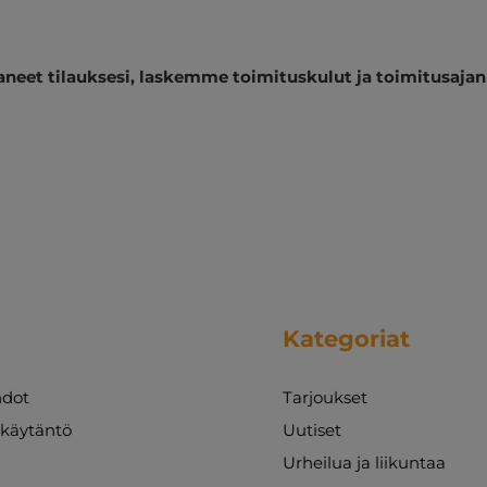
aneet tilauksesi, laskemme toimituskulut ja toimitusaja
Kategoriat
dot
Tarjoukset
akäytäntö
Uutiset
Urheilua ja liikuntaa