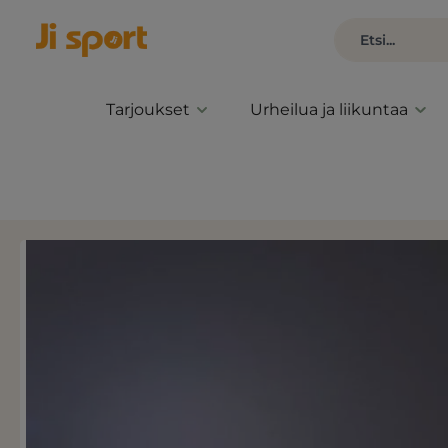
Tarjoukset
Urheilua ja liikuntaa
Ohita kuvagalleria