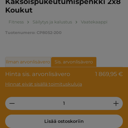
Kaksoispukeutumispenkki 2x8
Koukut
Fitness
Säilytys ja kalustus
Vaatekaappi
Tuotenumero:
CP8052-200
Ilman arvonlisävero
Sis. arvonlisävero
Hinta sis. arvonlisävero
1 869,95 €
Hinnat eivät sisällä toimituskuluja
Product Quantity: Enter the desired am
Lisää ostoskoriin