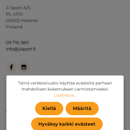
Ji Sport A/S
PL 4170
00002 Helsinki
Finland
09 710 380
info@jisport.fi
Tämä verkkosivusto käyttää evästeitä parhaan
mahdollisen kokemuksen varmistamiseksi.
Lisätietoa...
Kiellä
Määritä
Hyväksy kaikki evästeet
Tai
yhteydenottolomakkeella
.