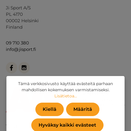
Ji Sport A/S
PL 4170
00002 Helsinki
Finland
09 710 380
info@jisport.fi
Tämä verkkosivusto käyttää evästeitä parhaan
mahdollisen kokemuksen varmistamiseksi.
Lisätietoa...
Kiellä
Määritä
Hyväksy kaikki evästeet
Tai
yhteydenottolomakkeella
.