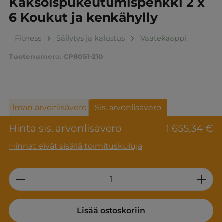
Kaksoispukeutumispenkki 2 x
6 Koukut ja kenkähylly
Fitness
Säilytys ja kalustus
Vaatekaappi
Tuotenumero:
CP8051-210
Ilman arvonlisävero
Sis. arvonlisävero
Hinta sis. arvonlisävero
1 655,34 €
Hinnat eivät sisällä toimituskuluja
Product Quantity: Enter the desired am
Lisää ostoskoriin