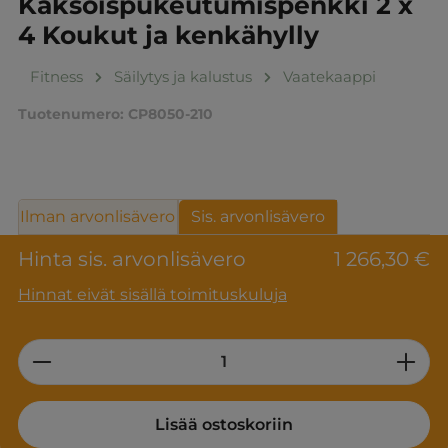
Kaksoispukeutumispenkki 2 x
4 Koukut ja kenkähylly
Fitness
Säilytys ja kalustus
Vaatekaappi
Tuotenumero:
CP8050-210
Ilman arvonlisävero
Sis. arvonlisävero
Hinta sis. arvonlisävero
1 266,30 €
Hinnat eivät sisällä toimituskuluja
Product Quantity: Enter the desired am
Lisää ostoskoriin