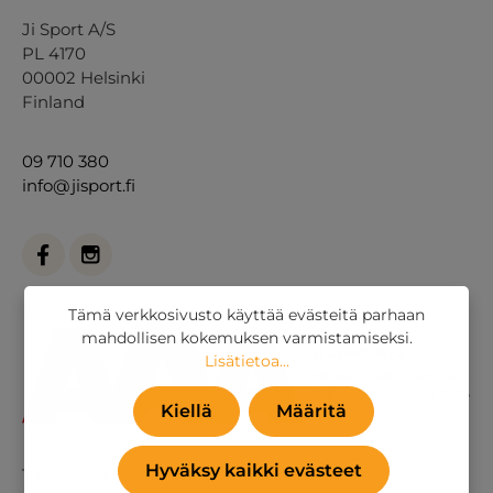
Ji Sport A/S
PL 4170
00002 Helsinki
Finland
09 710 380
info@jisport.fi
Tämä verkkosivusto käyttää evästeitä parhaan
mahdollisen kokemuksen varmistamiseksi.
Lisätietoa...
Kiellä
Määritä
Hyväksy kaikki evästeet
Tai
yhteydenottolomakkeella
.