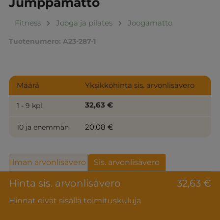
Jumppamatto
Fitness
Jooga ja pilates
Joogamatto
Tuotenumero:
A23-287-1
Määrä
Yksikköhinta sis. arvonlisävero
32,63 €
1 - 9 kpl.
20,08 €
10 ja enemmän
Ilman arvonlisävero
Sis. arvonlisävero
Hinta sis. arvonlisävero
32,63 €
Hinnat eivät sisällä toimituskuluja