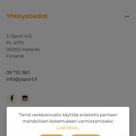
Yhteystiedot
Ji Sport A/S
PL 4170
00002 Helsinki
Finland
09 710 380
info@jisport.fi
Tämä verkkosivusto käyttää evästeitä parhaan
mahdollisen kokemuksen varmistamiseksi.
Lisätietoa...