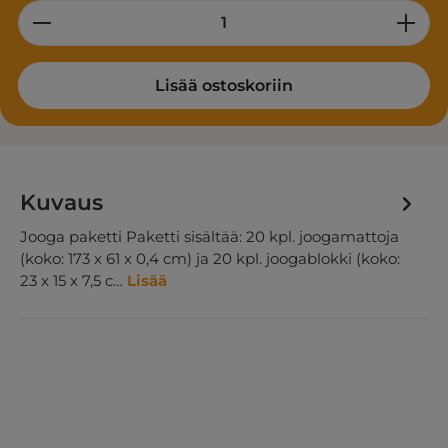
Product Quantity: Enter the desired am
Lisää ostoskoriin
Kuvaus
Jooga paketti Paketti sisältää: 20 kpl. joogamattoja
(koko: 173 x 61 x 0,4 cm) ja 20 kpl. joogablokki (koko:
23 x 15 x 7,5 c…
Lisää