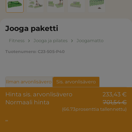
Jooga paketti
Fitness
Jooga ja pilates
Joogamatto
Tuotenumero:
C23-505-P40
Ilman arvonlisävero
Sis. arvonlisävero
Hinta sis. arvonlisävero
233,43 €
Normaali hinta
701,54 €
(66.73prosenttia tallennettu)
...