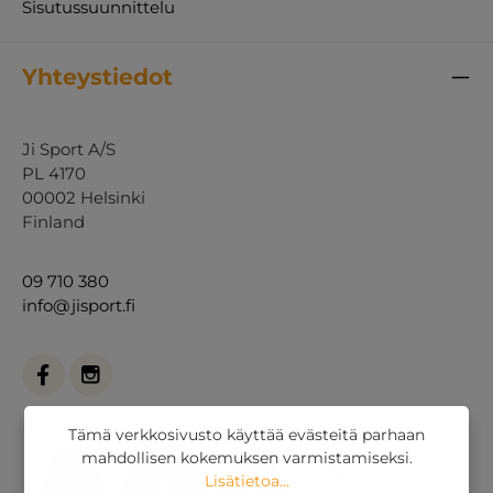
Sisutussuunnittelu
Yhteystiedot
Ji Sport A/S
PL 4170
00002 Helsinki
Finland
09 710 380
info@jisport.fi
Tämä verkkosivusto käyttää evästeitä parhaan
mahdollisen kokemuksen varmistamiseksi.
Lisätietoa...