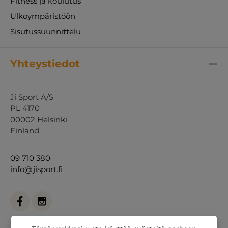
Fitness ja koulutus
Ulkoympäristöön
Sisutussuunnittelu
Yhteystiedot
Ji Sport A/S
PL 4170
00002 Helsinki
Finland
09 710 380
info@jisport.fi