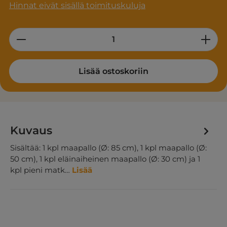
Hinnat eivät sisällä toimituskuluja
Product Quantity: Enter the desired am
Lisää ostoskoriin
Kuvaus
Sisältää: 1 kpl maapallo (Ø: 85 cm), 1 kpl maapallo (Ø:
50 cm), 1 kpl eläinaiheinen maapallo (Ø: 30 cm) ja 1
kpl pieni matk…
Lisää