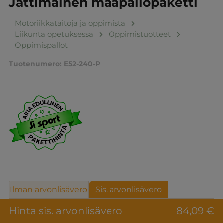
Jättimäinen maapallopaketti
Motoriikkataitoja ja oppimista
Liikunta opetuksessa
Oppimistuotteet
Oppimispallot
Tuotenumero:
E52-240-P
Ilman arvonlisävero
Sis. arvonlisävero
Hinta sis. arvonlisävero
84,09 €