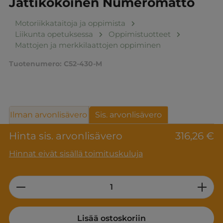
Jättikokoinen Numeromatto
Motoriikkataitoja ja oppimista
Liikunta opetuksessa
Oppimistuotteet
Mattojen ja merkkilaattojen oppiminen
Tuotenumero:
C52-430-M
Ilman arvonlisävero
Sis. arvonlisävero
Hinta sis. arvonlisävero
316,26 €
Hinnat eivät sisällä toimituskuluja
Product Quantity: Enter the desired am
Lisää ostoskoriin