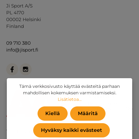
Ji Sport A/S
PL 4170
00002 Helsinki
Finland
09 710 380
info@jisport.fi
Tämä verkkosivusto käyttää evästeitä parhaan
mahdollisen kokemuksen varmistamiseksi.
Lisätietoa...
Kiellä
Määritä
Hyväksy kaikki evästeet
Tai
yhteydenottolomakkeella
.