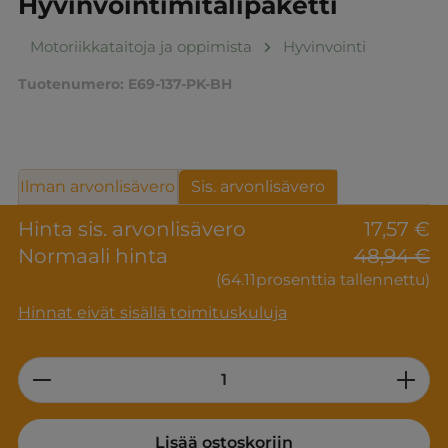
Hyvinvointimitalipaketti
Motoriikkataitoja ja oppimista
Hyvinvointi
Tuotenumero:
E69-137-PK-BH
Ilman arvonlisävero
Sis. arvonlisävero
Hinta sis. arvonlisävero
17,57 €
Normaali hinta
48,94 €
(64.11prosenttia tallennettu)
Hinnat eivät sisällä toimituskuluja
Product Quantity: Enter the desired am
Lisää ostoskoriin