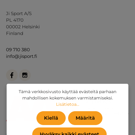
Ji Sport A/S
PL 4170
00002 Helsinki
Finland
09 710 380
info@jisport.fi
Tämä verkkosivusto käyttää evästeitä parhaan
mahdollisen kokemuksen varmistamiseksi.
Lisätietoa...
Kiellä
Määritä
Hyväksy kaikki evästeet