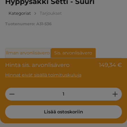
Hyppysäkki Setti - Suuri
Kategoriat
Tarjoukset
Tuotenumero:
A31-536
Ilman arvonlisävero
Sis. arvonlisävero
Hinta sis. arvonlisävero
149,34 €
Hinnat eivät sisällä toimituskuluja
Product Quantity: Enter the desired am
Lisää ostoskoriin