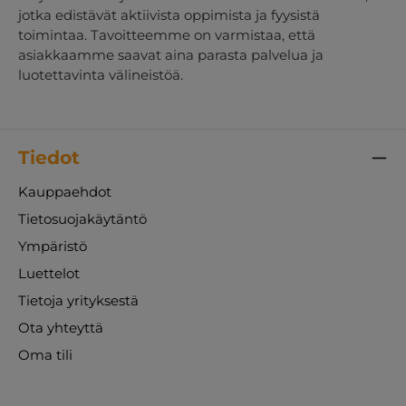
jotka edistävät aktiivista oppimista ja fyysistä
toimintaa. Tavoitteemme on varmistaa, että
asiakkaamme saavat aina parasta palvelua ja
luotettavinta välineistöä.
Tiedot
Kauppaehdot
Tietosuojakäytäntö
Ympäristö
Luettelot
Tietoja yrityksestä
Ota yhteyttä
Oma tili