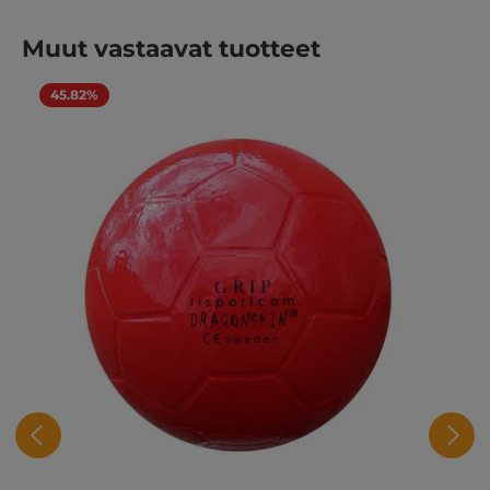
Ohita tuotegalleria
Muut vastaavat tuotteet
45.82%