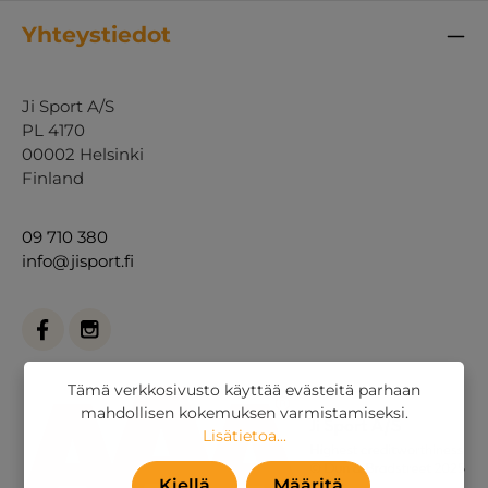
Yhteystiedot
Ji Sport A/S
PL 4170
00002 Helsinki
Finland
09 710 380
info@jisport.fi
Tämä verkkosivusto käyttää evästeitä parhaan
mahdollisen kokemuksen varmistamiseksi.
Lisätietoa...
Kiellä
Määritä