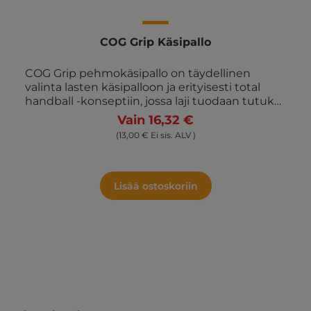
COG Grip Käsipallo
COG Grip pehmokäsipallo on täydellinen
valinta lasten käsipalloon ja erityisesti total
handball -konseptiin, jossa laji tuodaan tutuksi
nuorimmille pelaajille. Pallon halkaisija on 15
Vain 16,32 €
cm ja paino 140 g, mikä tekee siitä kevyen ja
(13,00 € Ei sis. ALV )
helpon käsitellä lapsille. Dragonskinpäällysteen
ansiosta COG Grip on erittäin kestävä – yksi
markkinoiden vahvimmista pehmopalloista.
Pallo on suunniteltu lasten leikkiin ja
Lisää ostoskoriin
harjoitteluun ja soveltuu monipuolisesti
erilaisiin harjoituksiin liikuntatunneilla ja
urheilutoiminnassa. Erinomainen pito tekee
pallosta helpon kuljettaa ja hallita ilman kovia
iskuja, mikä tekee siitä sekä turvallisen että
hauskan käyttää. Palloa kutsutaan myös U-8-
palloksi, kun taas pienempi versio tunnetaan
U-6-pallona. COG Grip pehmokäsipallo
valmistetaan Ruotsissa korkeiden