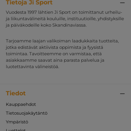
Tietoja Ji Sport
laatuvaatimusten mukaisesti. Se ei sisällä
haitallisia aineita kuten PVC:tä, raskasmetalleja,
Vuodesta 1997 lähtien Ji Sport on toimittanut urheilu-
ftalaatteja tai pehmittimiä, joten se on
ja liikuntavälineitä kouluille, instituutioille, yhdistyksille
turvallinen valinta lapsille. Korkean laadun,
ja päiväkodeille koko Skandinaviassa.
turvallisuuden ja kestävyyden ansiosta COG
Grip pehmokäsipallo on erinomainen
vaihtoehto kouluille, päiväkodeille ja
Tarjoamme laajan valikoiman laadukkaita tuotteita,
urheiluseuroille, jotka etsivät parasta
jotka edistävät aktiivista oppimista ja fyysistä
varustusta lasten käsipalloon ja total handball -
toimintaa. Tavoitteemme on varmistaa, että
harjoitteluun.
asiakkaamme saavat aina parasta palvelua ja
luotettavinta välineistöä.
Tiedot
Kauppaehdot
Tietosuojakäytäntö
Ympäristö
Luettelot