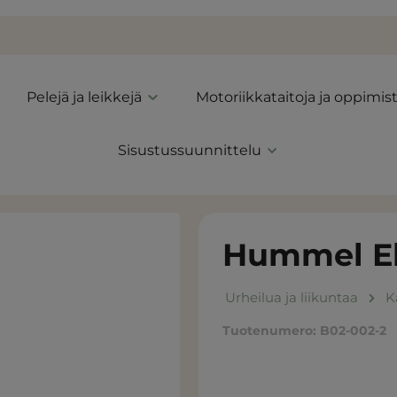
Pelejä ja leikkejä
Motoriikkataitoja ja oppimis
Sisustussuunnittelu
Hummel Eli
Urheilua ja liikuntaa
K
Tuotenumero:
B02-002-2