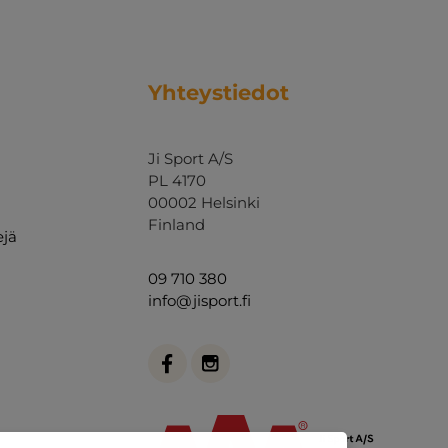
Yhteystiedot
Ji Sport A/S
PL 4170
00002 Helsinki
Finland
ejä
09 710 380
info@jisport.fi