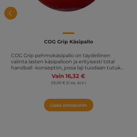
COG Grip Käsipallo
COG Grip pehmokäsipallo on täydellinen
valinta lasten käsipalloon ja erityisesti total
handball -konseptiin, jossa laji tuodaan tutuksi
nuorimmille pelaajille. Pallon halkaisija on 15
Vain 16,32 €
cm ja paino 140 g, mikä tekee siitä kevyen ja
(13,00 € Ei sis. ALV )
helpon käsitellä lapsille. Dragonskinpäällysteen
ansiosta COG Grip on erittäin kestävä – yksi
markkinoiden vahvimmista pehmopalloista.
Pallo on suunniteltu lasten leikkiin ja
Lisää ostoskoriin
harjoitteluun ja soveltuu monipuolisesti
erilaisiin harjoituksiin liikuntatunneilla ja
urheilutoiminnassa. Erinomainen pito tekee
pallosta helpon kuljettaa ja hallita ilman kovia
iskuja, mikä tekee siitä sekä turvallisen että