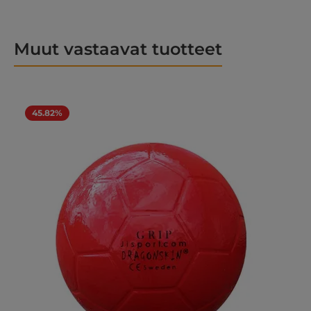
Muut vastaavat tuotteet
Ohita tuotegalleria
45.82%