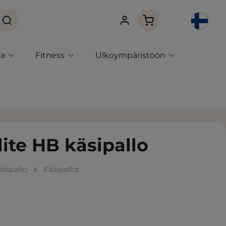
Ostoskori sisältää 0 
ta
Fitness
Ulkoympäristöön
te HB käsipallo
äsipallo
Käsipallot