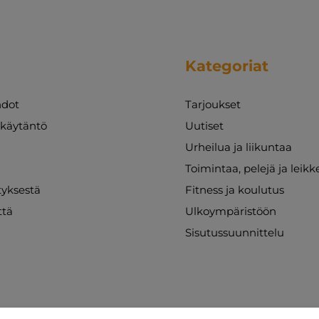
Kategoriat
dot
Tarjoukset
akäytäntö
Uutiset
Urheilua ja liikuntaa
Toimintaa, pelejä ja leikk
ityksestä
Fitness ja koulutus
ttä
Ulkoympäristöön
Sisutussuunnittelu