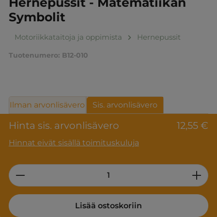
Hernepussit - Matematiikan
Symbolit
Motoriikkataitoja ja oppimista
Hernepussit
Tuotenumero:
B12-010
Ilman arvonlisävero
Sis. arvonlisävero
Hinta sis. arvonlisävero
12,55 €
Hinnat eivät sisällä toimituskuluja
Product Quantity: Enter the desired am
Lisää ostoskoriin