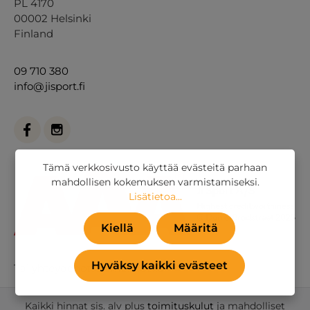
PL 4170
00002 Helsinki
Finland
09 710 380
info@jisport.fi
Tämä verkkosivusto käyttää evästeitä parhaan
mahdollisen kokemuksen varmistamiseksi.
Lisätietoa...
Kiellä
Määritä
Hyväksy kaikki evästeet
Tai
yhteydenottolomakkeella
.
Kaikki hinnat sis. alv plus
toimituskulut
ja mahdolliset