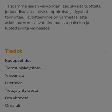
Tarjoamme laajan valikoiman laadukkaita tuotteita,
jotka edistävät aktiivista oppimista ja fyysistä
toimintaa. Tavoitteemme on varmistaa, että
asiakkaamme saavat aina parasta palvelua ja
luotettavinta välineistöä.
Tiedot
Kauppaehdot
Tietosuojakäytäntö
Ympäristö
Luettelot
Tietoja yrityksestä
Ota yhteyttä
Oma tili