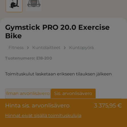
Gymstick PRO 20.0 Exercise
Bike
Fitness
Kuntolaitteet
Kuntopyörä
Tuotenumero:
E18-200
Toimituskulut lasketaan erikseen tilauksen jälkeen
Ilman arvonlisävero
Sis. arvonlisävero
Hinta sis. arvonlisävero
3 375,95 €
Hinnat eivät sisällä toimituskuluja