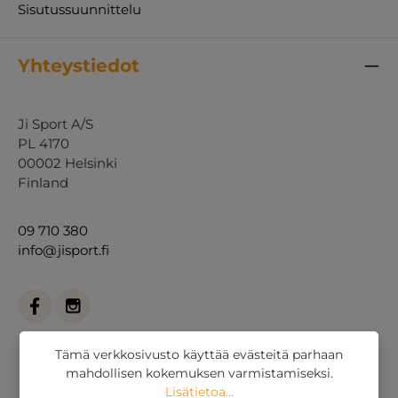
Sisutussuunnittelu
Yhteystiedot
Ji Sport A/S
PL 4170
00002 Helsinki
Finland
09 710 380
info@jisport.fi
Tämä verkkosivusto käyttää evästeitä parhaan
mahdollisen kokemuksen varmistamiseksi.
Lisätietoa...