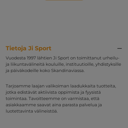
aktiviteetti Frisbeegolf on helppo oppia ja sitä
voidaan pelata kaikenikäisten kanssa. Laji
kehittää tarkkuutta, keskittymistä ja
koordinaatiota sekä luo yhteisöllisyyttä. Sitä voi
pelata yksin tai joukkueissa ja se sopii hyvin
liikuntatunneille, välitunneille ja vapaa ajan
toimintaan. Tällä paketilla voitte helposti
rakentaa kokonaisen frisbeegolfradan ja tarjota
Tietoja Ji Sport
ulkona uudenlaisen ja innostavan aktiviteetin.
Tuotteen tilaaminen on tarjouspyyntö. Kun
Vuodesta 1997 lähtien Ji Sport on toimittanut urheilu-
olemme vastaanottaneet tilauksenne,
ja liikuntavälineitä kouluille, instituutioille, yhdistyksille
laskemme toimitus ja kuljetuskustannukset ja
ja päiväkodeille koko Skandinaviassa.
lähetämme kokonaishinnan hyväksyttäväksi.
Tilauksesta tulee sitova vasta, kun olette
hyväksyneet toimituskulut.
Tarjoamme laajan valikoiman laadukkaita tuotteita,
jotka edistävät aktiivista oppimista ja fyysistä
toimintaa. Tavoitteemme on varmistaa, että
asiakkaamme saavat aina parasta palvelua ja
luotettavinta välineistöä.