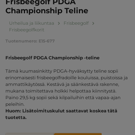
Frisbeegolf PDGA
Championship Teline
Urheilua ja liikuntaa
Frisbeegolf
Frisbeegolfkorit
Tuotenumero:
E15-677
Frisbeegolf PDGA Championship -teline
Tämä kuumasinkitty PDGA-hyväksytty teline sopii
erinomaisesti frisbeegolfradoille kouluissa, puistoissa ja
ammattikäytössä. Kestävä ja säänkestävä rakenne,
mukana toimitettava holkki helpottaa kiinnitystä.
Paino 29,5 kg sopii sekä kilpailuihin että vapaa-ajan
peleihin.
Huom: Lisätoimituskulut saattavat koskea tätä
tuotetta.