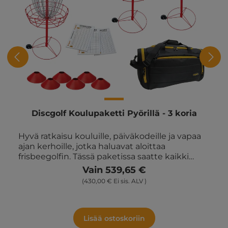
Discgolf Koulupaketti Pyörillä - 3 koria
Hyvä ratkaisu kouluille, päiväkodeille ja vapaa
ajan kerhoille, jotka haluavat aloittaa
frisbeegolfin. Tässä paketissa saatte kaikki
tarvittavat välineet, jotta voitte nopeasti
Vain 539,65 €
rakentaa radan ja aloittaa pelaamisen. Paketin
(430,00 € Ei sis. ALV )
sisältö 3 kpl frisbeegolfkoritelineitä pyörillä 18
kpl PDGA X Com frisbeegolfkiekkoja 6 kpl
frisbeegolfmerkkejä 6 kpl tuloskorttivihkoja,
150 arkkia 6 kpl merkintäkiekkoja 1 kpl
Lisää ostoskoriin
frisbeegolflaukku Aktiivinen ja sosiaalinen