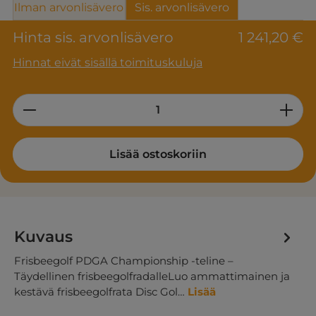
Ilman arvonlisävero
Sis. arvonlisävero
Hinta sis. arvonlisävero
1 241,20 €
Hinnat eivät sisällä toimituskuluja
Product Quantity: Enter the desired am
Lisää ostoskoriin
Kuvaus
Frisbeegolf PDGA Championship -teline –
Täydellinen frisbeegolfradalleLuo ammattimainen ja
kestävä frisbeegolfrata Disc Gol…
Lisää