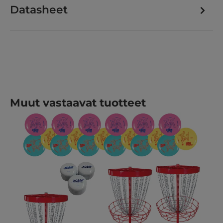
Datasheet
Ohita tuotegalleria
Muut vastaavat tuotteet