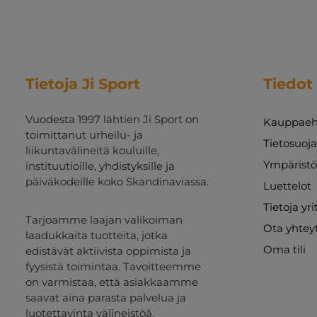
Tietoja Ji Sport
Tiedot
Vuodesta 1997 lähtien Ji Sport on
Kauppaeh
toimittanut urheilu- ja
Tietosuoj
liikuntavälineitä kouluille,
Ympäristö
instituutioille, yhdistyksille ja
päiväkodeille koko Skandinaviassa.
Luettelot
Tietoja yr
Tarjoamme laajan valikoiman
Ota yhtey
laadukkaita tuotteita, jotka
Oma tili
edistävät aktiivista oppimista ja
fyysistä toimintaa. Tavoitteemme
on varmistaa, että asiakkaamme
saavat aina parasta palvelua ja
luotettavinta välineistöä.