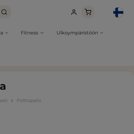
Ostoskori sisältää 0 
ta
Fitness
Ulkoympäristöön
la
peli
Polttopallo