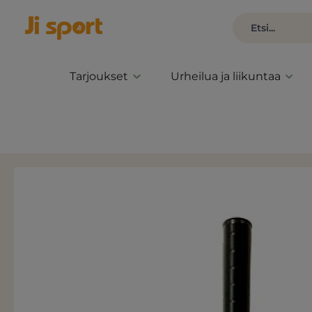
Tarjoukset
Urheilua ja liikuntaa
Ohita kuvagalleria