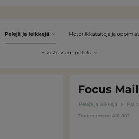
Pelejä ja leikkejä
Motoriikkataitoja ja oppimis
Sisustussuunnittelu
Focus Mai
Pelejä ja leikkejä
Pallo
Tuotenumero:
A10-802