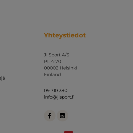
Yhteystiedot
Ji Sport A/S
PL 4170
00002 Helsinki
Finland
ejä
09 710 380
info@jisport.fi