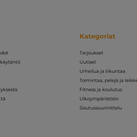
Kategoriat
dot
Tarjoukset
akäytäntö
Uutiset
Urheilua ja liikuntaa
Toimintaa, pelejä ja leikk
ityksestä
Fitness ja koulutus
ttä
Ulkoympäristöön
Sisutussuunnittelu