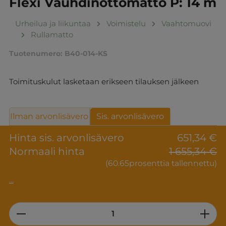
Flexi Vauhdinottomatto P: 14 m
Urheilua ja liikuntaa
Voimistelu
Vaahtomuovi
Rullamatto
Tuotenumero:
B40-014-KS
Toimituskulut lasketaan erikseen tilauksen jälkeen
Ilman arvonlisävero
Sis. arvonlisävero
Hinta sis. arvonlisävero
651,34 €
Normaali hinta
1 655,34 €
(60.65prosenttia tallennettu)
...
Product Quantity: Enter the desired am