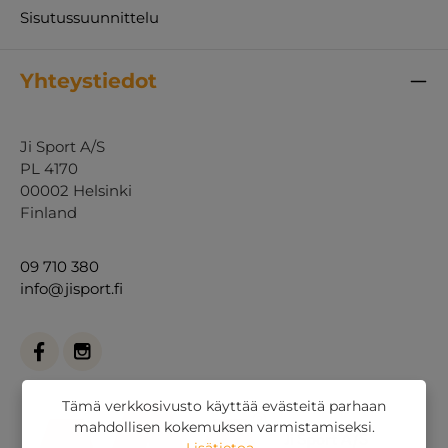
Sisutussuunnittelu
Yhteystiedot
Ji Sport A/S
PL 4170
00002 Helsinki
Finland
09 710 380
info@jisport.fi
Tämä verkkosivusto käyttää evästeitä parhaan
mahdollisen kokemuksen varmistamiseksi.