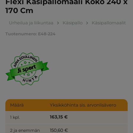
Flexi Käsipallomaali Koko 240 x
170 Cm
Urheilua ja liikuntaa
Käsipallo
Käsipallomaalit
Tuotenumero:
E48-224
Määrä
Yksikköhinta sis. arvonlisävero
163,15 €
1 kpl.
150,60 €
2 ja enemmän