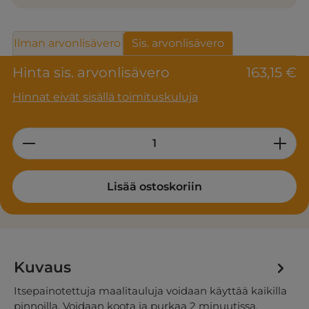
Ilman arvonlisävero
Sis. arvonlisävero
Hinta sis. arvonlisävero
163,15 €
Hinnat eivät sisällä toimituskuluja
Product Quantity: Enter the desired am
Lisää ostoskoriin
Kuvaus
Itsepainotettuja maalitauluja voidaan käyttää kaikilla
pinnoilla. Voidaan koota ja purkaa 2 minuutissa.