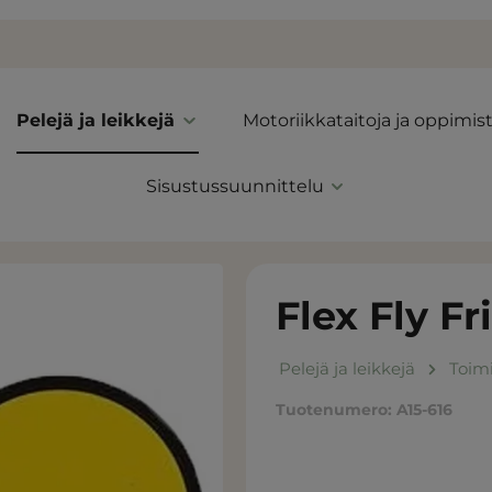
Pelejä ja leikkejä
Motoriikkataitoja ja oppimis
Sisustussuunnittelu
Flex Fly Fr
Pelejä ja leikkejä
Toimi
Tuotenumero:
A15-616