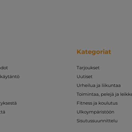
Kategoriat
dot
Tarjoukset
akäytäntö
Uutiset
Urheilua ja liikuntaa
Toimintaa, pelejä ja leikk
ityksestä
Fitness ja koulutus
ttä
Ulkoympäristöön
Sisutussuunnittelu