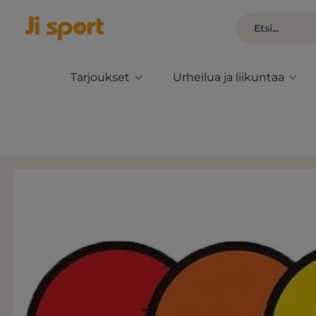
Tarjoukset
Urheilua ja liikuntaa
Ohita kuvagalleria