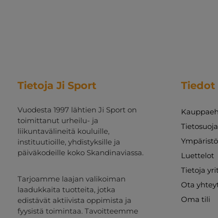
Tietoja Ji Sport
Tiedot
Vuodesta 1997 lähtien Ji Sport on
Kauppaeh
toimittanut urheilu- ja
Tietosuoj
liikuntavälineitä kouluille,
Ympäristö
instituutioille, yhdistyksille ja
päiväkodeille koko Skandinaviassa.
Luettelot
Tietoja yr
Tarjoamme laajan valikoiman
Ota yhtey
laadukkaita tuotteita, jotka
Oma tili
edistävät aktiivista oppimista ja
fyysistä toimintaa. Tavoitteemme