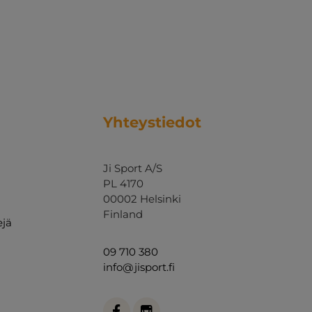
Yhteystiedot
Ji Sport A/S
PL 4170
00002 Helsinki
Finland
ejä
09 710 380
info@jisport.fi