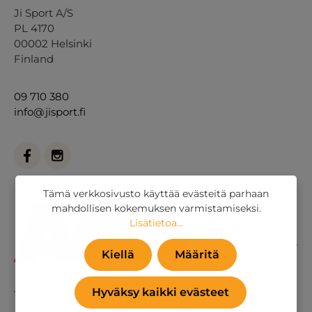
Ji Sport A/S
PL 4170
00002 Helsinki
Finland
09 710 380
info@jisport.fi
Tämä verkkosivusto käyttää evästeitä parhaan
mahdollisen kokemuksen varmistamiseksi.
Lisätietoa...
Kiellä
Määritä
Hyväksy kaikki evästeet
Tai
yhteydenottolomakkeella
.