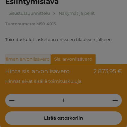
Esiintymislava
Sisustussuunnittelu
Näkymät ja peilit
Tuotenumero:
M50-4015
Toimituskulut lasketaan erikseen tilauksen jälkeen
Ilman arvonlisävero
Sis. arvonlisävero
Hinta sis. arvonlisävero
2 873,95 €
Hinnat eivät sisällä toimituskuluja
Product Quantity: Enter the desired am
Lisää ostoskoriin