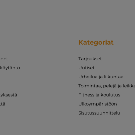
Kategoriat
dot
Tarjoukset
akäytäntö
Uutiset
Urheilua ja liikuntaa
Toimintaa, pelejä ja leikk
ityksestä
Fitness ja koulutus
ttä
Ulkoympäristöön
Sisutussuunnittelu