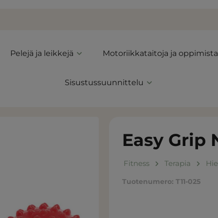
Pelejä ja leikkejä
Motoriikkataitoja ja oppimista
Sisustussuunnittelu
Easy Grip 
Fitness
Terapia
Hie
Tuotenumero:
T11-025