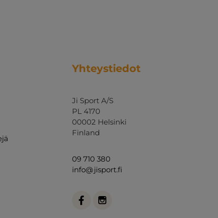
Yhteystiedot
Ji Sport A/S
PL 4170
00002 Helsinki
Finland
ejä
09 710 380
info@jisport.fi