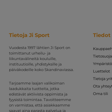
Tietoja Ji Sport
Tiedot
Vuodesta 1997 lähtien Ji Sport on
Kauppaeh
toimittanut urheilu- ja
Tietosuoj
liikuntavälineitä kouluille,
Ympäristö
instituutioille, yhdistyksille ja
päiväkodeille koko Skandinaviassa.
Luettelot
Tietoja yr
Tarjoamme laajan valikoiman
Ota yhtey
laadukkaita tuotteita, jotka
Oma tili
edistävät aktiivista oppimista ja
fyysistä toimintaa. Tavoitteemme
on varmistaa, että asiakkaamme
saavat aina parasta palvelua ja