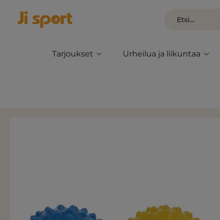
Tarjoukset
Urheilua ja liikuntaa
Ohita kuvagalleria