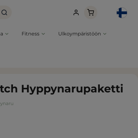
Ostoskori sisältää 0 
ta
Fitness
Ulkoympäristöön
tch Hyppynarupaketti
ynaru