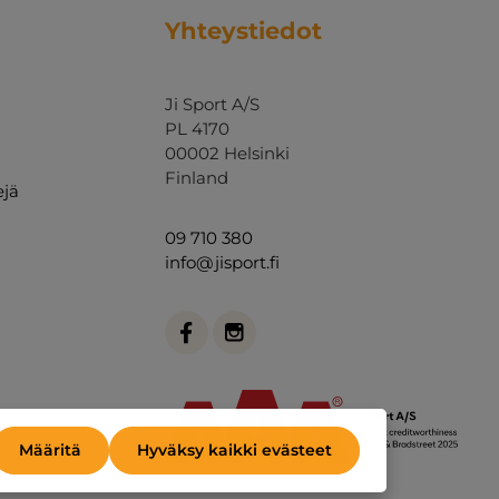
Yhteystiedot
Ji Sport A/S
PL 4170
00002 Helsinki
Finland
ejä
09 710 380
info@jisport.fi
Määritä
Hyväksy kaikki evästeet