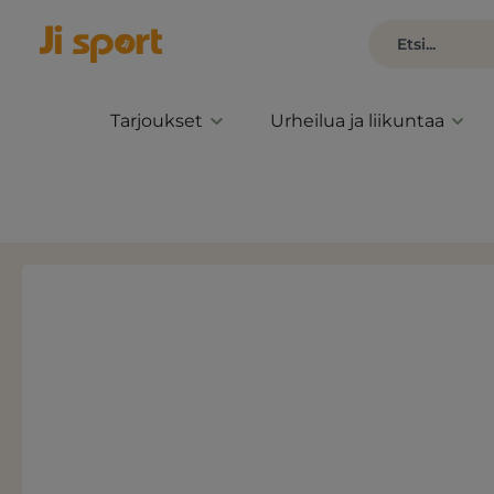
Tarjoukset
Urheilua ja liikuntaa
Ohita kuvagalleria