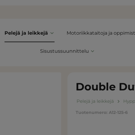
Pelejä ja leikkejä
Motoriikkataitoja ja oppimis
Sisustussuunnittelu
Double Du
Pelejä ja leikkejä
Hypp
Tuotenumero:
A12-125-6