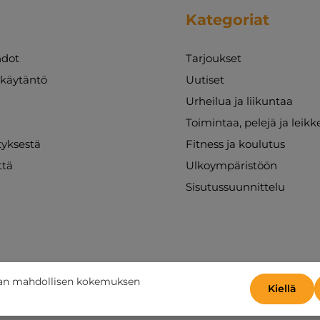
Kategoriat
dot
Tarjoukset
akäytäntö
Uutiset
Urheilua ja liikuntaa
Toimintaa, pelejä ja leikk
ityksestä
Fitness ja koulutus
ttä
Ulkoympäristöön
Sisutussuunnittelu
aan mahdollisen kokemuksen
Kiellä