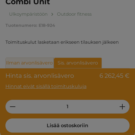
Combi Unit
Ulkoympäristöön
Outdoor fitness
Tuotenumero:
E18-924
Toimituskulut lasketaan erikseen tilauksen jälkeen
Ilman arvonlisävero
Sis. arvonlisävero
Hinta sis. arvonlisävero
6 262,45 €
Hinnat eivät sisällä toimituskuluja
Product Quantity: Enter the desired am
Lisää ostoskoriin