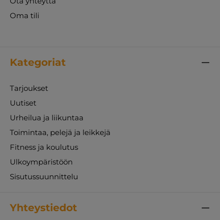
Ota yhteyttä
Oma tili
Kategoriat
Tarjoukset
Uutiset
Urheilua ja liikuntaa
Toimintaa, pelejä ja leikkejä
Fitness ja koulutus
Ulkoympäristöön
Sisutussuunnittelu
Yhteystiedot