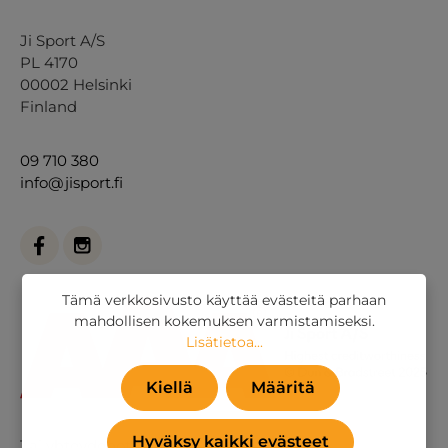
Ji Sport A/S
PL 4170
00002 Helsinki
Finland
09 710 380
info@jisport.fi
Tämä verkkosivusto käyttää evästeitä parhaan
mahdollisen kokemuksen varmistamiseksi.
Lisätietoa...
Kiellä
Määritä
Hyväksy kaikki evästeet
Tai
yhteydenottolomakkeella
.