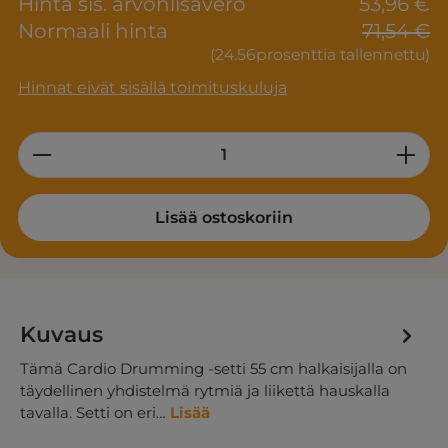
Hinta sis. arvonlisävero
53,96 €
Normaali hinta
71,54 €
(24.56prosenttia tallennettu)
Hinnat eivät sisällä toimituskuluja
Product Quantity: Enter the desired am
Lisää ostoskoriin
Kuvaus
Tämä Cardio Drumming -setti 55 cm halkaisijalla on
täydellinen yhdistelmä rytmiä ja liikettä hauskalla
tavalla. Setti on eri…
Lisää