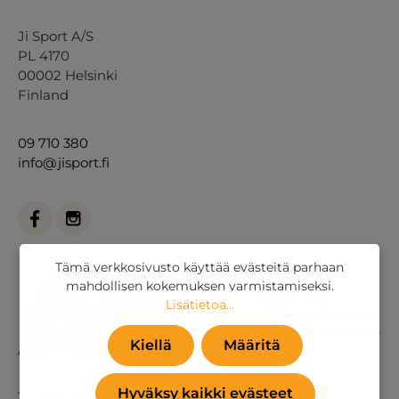
Ji Sport A/S
PL 4170
00002 Helsinki
Finland
09 710 380
info@jisport.fi
Tämä verkkosivusto käyttää evästeitä parhaan
mahdollisen kokemuksen varmistamiseksi.
Lisätietoa...
Kiellä
Määritä
Hyväksy kaikki evästeet
Tai
yhteydenottolomakkeella
.