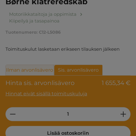
Børne klatreredskab
Motoriikkataitoja ja oppimista
Kiipeilyä ja tasapainoa
Tuotenumero:
C12-L5086
Toimituskulut lasketaan erikseen tilauksen jälkeen
Ilman arvonlisävero
Sis. arvonlisävero
Hinta sis. arvonlisävero
1 655,34 €
Hinnat eivät sisällä toimituskuluja
Product Quantity: Enter the desired am
Lisää ostoskoriin