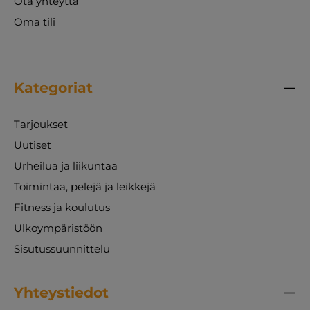
Ota yhteyttä
Oma tili
Kategoriat
Tarjoukset
Uutiset
Urheilua ja liikuntaa
Toimintaa, pelejä ja leikkejä
Fitness ja koulutus
Ulkoympäristöön
Sisutussuunnittelu
Yhteystiedot