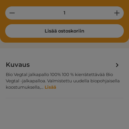
Product Quantity: Enter the desired am
Lisää ostoskoriin
Kuvaus
Bio Vegtal jalkapallo 100% 100 % kierrätettävää Bio
Vegtal -jalkapalloa. Valmistettu uudella biopohjaisella
koostumuksella,…
Lisää