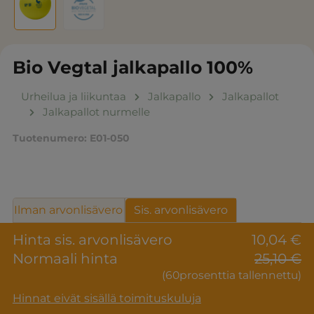
Bio Vegtal jalkapallo 100%
Urheilua ja liikuntaa
Jalkapallo
Jalkapallot
Jalkapallot nurmelle
Tuotenumero:
E01-050
Ilman arvonlisävero
Sis. arvonlisävero
Hinta sis. arvonlisävero
10,04 €
Normaali hinta
25,10 €
(60prosenttia tallennettu)
Hinnat eivät sisällä toimituskuluja