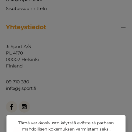
Sisutussuunnittelu
Yhteystiedot
Ji Sport A/S
PL 4170
00002 Helsinki
Finland
09 710 380
info@jisport.fi
Tämä verkkosivusto käyttää evästeitä parhaan
mahdollisen kokemuksen varmistamiseksi.