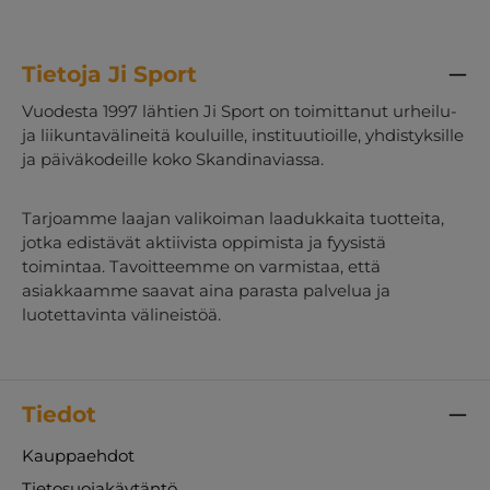
Tietoja Ji Sport
Vuodesta 1997 lähtien Ji Sport on toimittanut urheilu-
ja liikuntavälineitä kouluille, instituutioille, yhdistyksille
ja päiväkodeille koko Skandinaviassa.
Tarjoamme laajan valikoiman laadukkaita tuotteita,
jotka edistävät aktiivista oppimista ja fyysistä
toimintaa. Tavoitteemme on varmistaa, että
asiakkaamme saavat aina parasta palvelua ja
luotettavinta välineistöä.
Tiedot
Kauppaehdot
Tietosuojakäytäntö