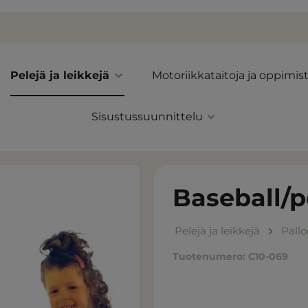
Pelejä ja leikkejä
Motoriikkataitoja ja oppimis
Sisustussuunnittelu
Baseball/p
Pelejä ja leikkejä
Pallo
Tuotenumero:
C10-069