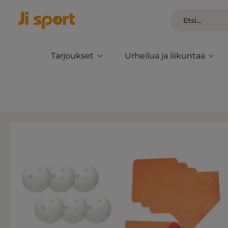
Tarjoukset
Urheilua ja liikuntaa
Ohita kuvagalleria