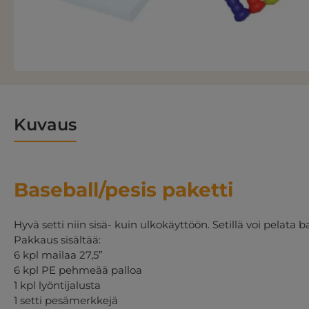
Kuvaus
Baseball/pesis paketti
Hyvä setti niin sisä- kuin ulkokäyttöön. Setillä voi pelata bas
Pakkaus sisältää:
6 kpl mailaa 27,5”
6 kpl PE pehmeää palloa
1 kpl lyöntijalusta
1 setti pesämerkkejä