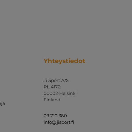
Yhteystiedot
Ji Sport A/S
PL 4170
00002 Helsinki
Finland
ejä
09 710 380
info@jisport.fi