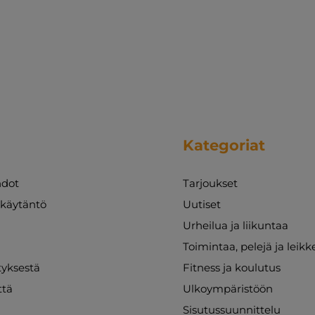
Kategoriat
dot
Tarjoukset
akäytäntö
Uutiset
Urheilua ja liikuntaa
Toimintaa, pelejä ja leikk
ityksestä
Fitness ja koulutus
ttä
Ulkoympäristöön
Sisutussuunnittelu