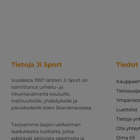
Tietoja Ji Sport
Tiedot
Vuodesta 1997 lähtien Ji Sport on
Kauppaeh
toimittanut urheilu- ja
Tietosuoj
liikuntavälineitä kouluille,
Ympäristö
instituutioille, yhdistyksille ja
päiväkodeille koko Skandinaviassa.
Luettelot
Tietoja yr
Tarjoamme laajan valikoiman
Ota yhtey
laadukkaita tuotteita, jotka
Oma tili
edistävät aktiivista oppimista ja