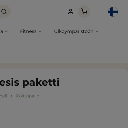
Ostoskori sisältää 0 
ta
Fitness
Ulkoympäristöön
esis paketti
peli
Polttopallo