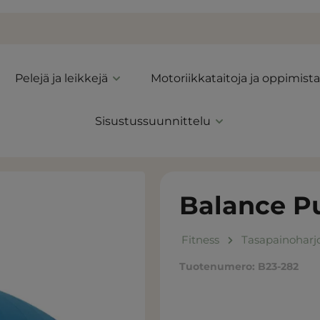
Pelejä ja leikkejä
Motoriikkataitoja ja oppimista
Sisustussuunnittelu
Balance P
Fitness
Tasapainoharjo
Tuotenumero:
B23-282