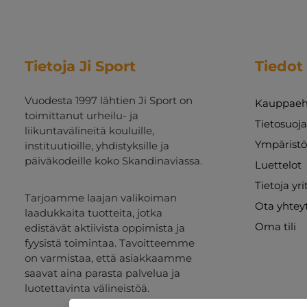
Tietoja Ji Sport
Tiedot
Vuodesta 1997 lähtien Ji Sport on
Kauppaeh
toimittanut urheilu- ja
Tietosuoj
liikuntavälineitä kouluille,
Ympäristö
instituutioille, yhdistyksille ja
päiväkodeille koko Skandinaviassa.
Luettelot
Tietoja yr
Tarjoamme laajan valikoiman
Ota yhtey
laadukkaita tuotteita, jotka
Oma tili
edistävät aktiivista oppimista ja
fyysistä toimintaa. Tavoitteemme
on varmistaa, että asiakkaamme
saavat aina parasta palvelua ja
luotettavinta välineistöä.