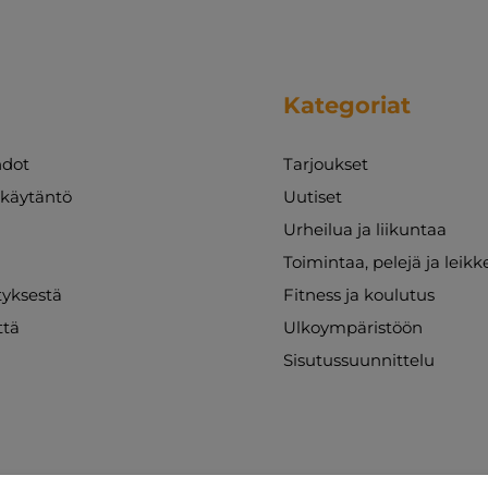
Kategoriat
dot
Tarjoukset
akäytäntö
Uutiset
Urheilua ja liikuntaa
Toimintaa, pelejä ja leikk
ityksestä
Fitness ja koulutus
ttä
Ulkoympäristöön
Sisutussuunnittelu