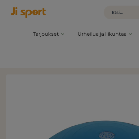
Tarjoukset
Urheilua ja liikuntaa
Ohita kuvagalleria