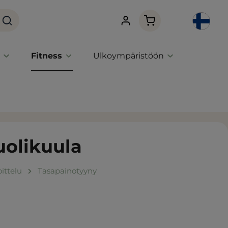
Ostoskori sisältää 0 
Fitness
Ulkoympäristöön
uolikuula
ittelu
Tasapainotyyny