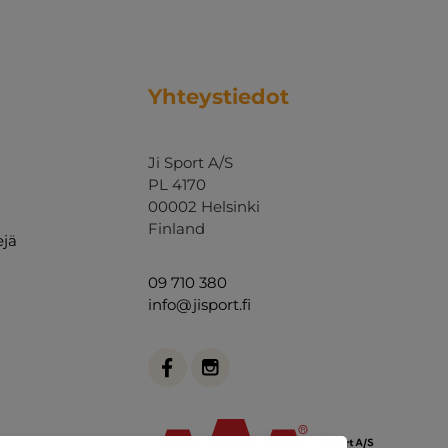
Yhteystiedot
Ji Sport A/S
PL 4170
00002 Helsinki
Finland
ejä
09 710 380
info@jisport.fi