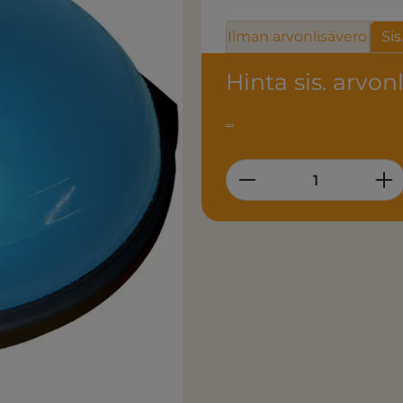
Ilman arvonlisävero
Sis
Hinta sis. arvon
...
Product Quantity