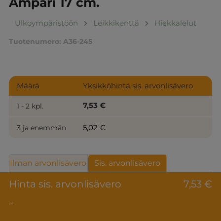
Ämpäri 17 cm.
Ulkoympäristöön
Leikkikenttä
Hiekkalelut
Tuotenumero:
A36-245
Määrä
Yksikköhinta sis. arvonlisävero
7,53 €
1 - 2 kpl.
5,02 €
3 ja enemmän
Ilman arvonlisävero
Sis. arvonlisävero
Hinta sis. arvonlisävero
7,53 €
...