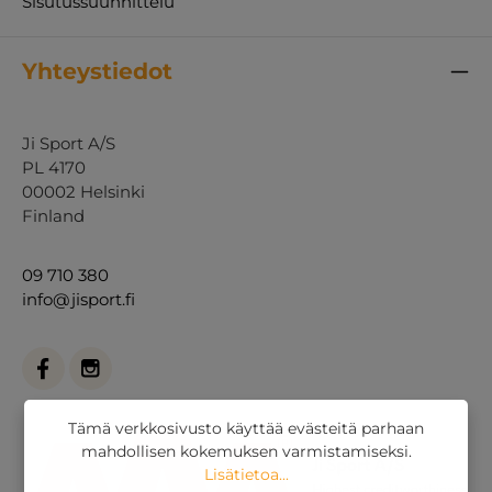
Sisutussuunnittelu
Yhteystiedot
Ji Sport A/S
PL 4170
00002 Helsinki
Finland
09 710 380
info@jisport.fi
Tämä verkkosivusto käyttää evästeitä parhaan
mahdollisen kokemuksen varmistamiseksi.
Lisätietoa...