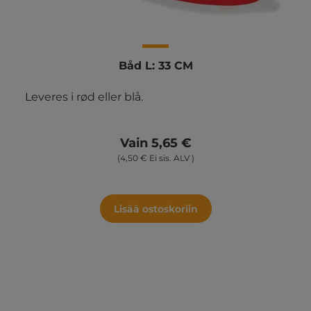
Båd L: 33 CM
Leveres i rød eller blå.
Vain 5,65 €
(4,50 € Ei sis. ALV )
Lisää ostoskoriin