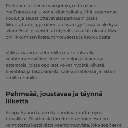
Parkour ei ole enää vain jotain, mitä näkee
YouTubessa tai ulkona leikkipaikalla. Yhä useammat
koulut ja seurat ottavat
sisäparkourin
osaksi
liikuntatunteja, ja siihen on hyvä syy. Tässä ei ole kyse
säännöistä, pisteistä tai täydellisistä alastuloista. Kyse
on liikkumisen ilosta, rohkeudesta ja luovuudesta.
Valikoimamme pehmeillä mutta tukevilla
vaahtomuovivälineillä
voitte helposti rakentaa
esteratoja, joissa oppilaat voivat hypätä, kiivetä,
kierähtää ja tasapainoilla, kaikki sisätiloissa ja lasten
omilla ehdoilla.
Pehmeää, joustavaa ja täynnä
liikettä
Sisäparkourin tulee olla hauskaa mutta myös
turvallista. Siksi kaikki tämän kategorian osat on
valmistettu kestävästä vaahtomuovista, joka sopii sekä