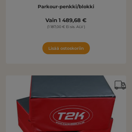
Parkour-penkki/blokki
Vain 1 489,68 €
(1 187,00 € Ei sis. ALV )
Lisää ostoskoriin