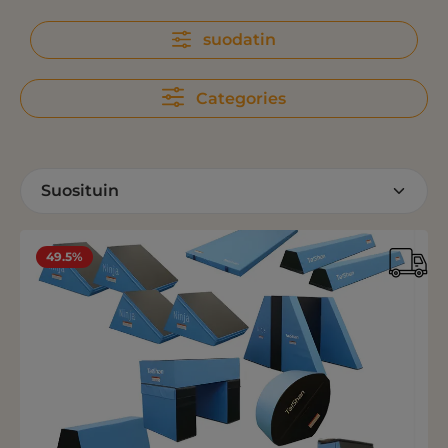
suodatin
Categories
49.5%