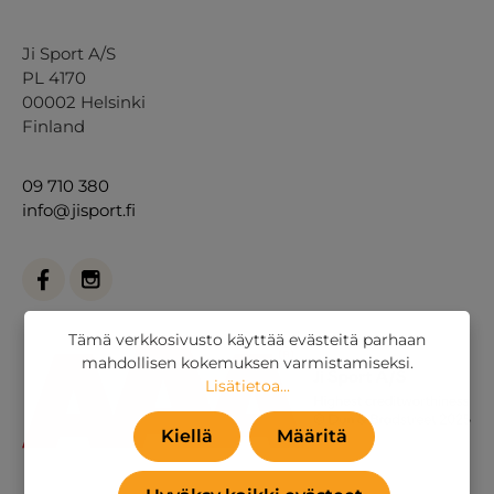
Ji Sport A/S
PL 4170
00002 Helsinki
Finland
09 710 380
info@jisport.fi
Tämä verkkosivusto käyttää evästeitä parhaan
mahdollisen kokemuksen varmistamiseksi.
Lisätietoa...
Kiellä
Määritä