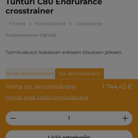
Tunturi C80 Endrurance
crosstrainer
Fitness
Kuntolaitteet
Crosstrainer
Tuotenumero:
C18-452
Toimituskulut lasketaan erikseen tilauksen jälkeen
Ilman arvonlisävero
Sis. arvonlisävero
Hinta sis. arvonlisävero
1 744,45 €
Hinnat eivät sisällä toimituskuluja
Product Quantity: Enter the desired am
Lisää ostoskoriin