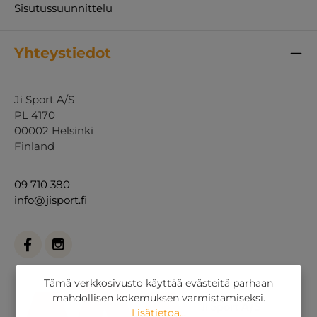
Sisutussuunnittelu
Yhteystiedot
Ji Sport A/S
PL 4170
00002 Helsinki
Finland
09 710 380
info@jisport.fi
Tämä verkkosivusto käyttää evästeitä parhaan
mahdollisen kokemuksen varmistamiseksi.
Lisätietoa...