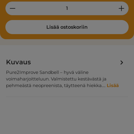
Product Quantity: Enter the desired am
Lisää ostoskoriin
Kuvaus
Pure2Improve Sandbell – hyvä väline
voimaharjoitteluun. Valmistettu kestävästä ja
pehmeästä neopreenista, täytteenä hiekka.…
Lisää