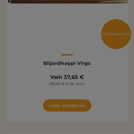
Määräalennus
Biljardikeppi Virgo
Vain 37,65 €
(30,00 € Ei sis. ALV )
Lisää ostoskoriin