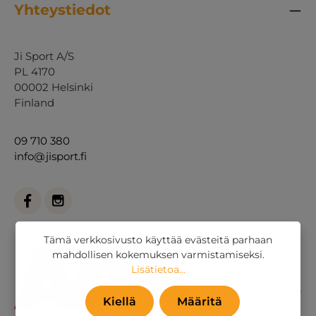
Yhteystiedot
Ji Sport A/S
PL 4170
00002 Helsinki
Finland
09 710 380
info@jisport.fi
Tämä verkkosivusto käyttää evästeitä parhaan
mahdollisen kokemuksen varmistamiseksi.
Lisätietoa...
Kiellä
Määritä