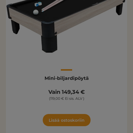
Mini-biljardipöytä
Vain 149,34 €
(119,00 € Ei sis. ALV )
Lisää ostoskoriin