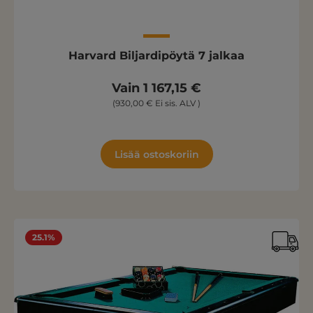
Harvard Biljardipöytä 7 jalkaa
Vain 1 167,15 €
(930,00 € Ei sis. ALV )
Lisää ostoskoriin
25.1%