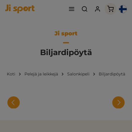
Ostoskori
Ji sport
Biljardipöytä
Koti
Pelejä ja leikkejä
Salonkipeli
Biljardipöytä