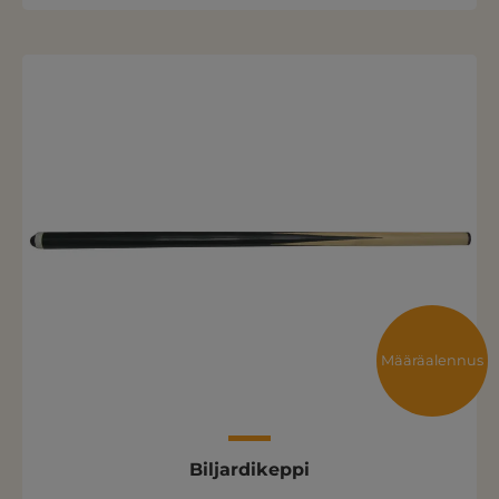
Määräalennus
Biljardikeppi