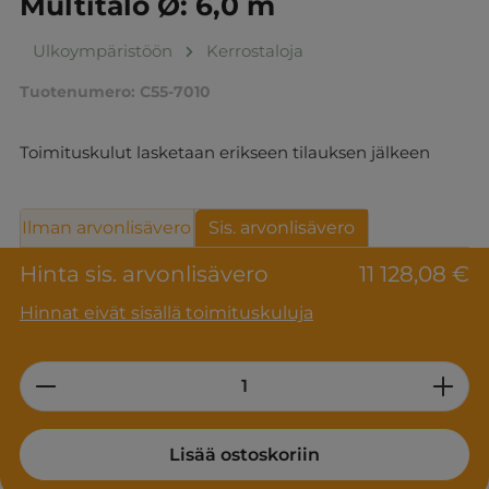
Multitalo Ø: 6,0 m
Ulkoympäristöön
Kerrostaloja
Tuotenumero:
C55-7010
Toimituskulut lasketaan erikseen tilauksen jälkeen
Ilman arvonlisävero
Sis. arvonlisävero
Hinta sis. arvonlisävero
11 128,08 €
Hinnat eivät sisällä toimituskuluja
Product Quantity: Enter the desired am
Lisää ostoskoriin