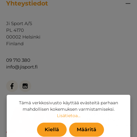
Yhteystiedot
Ji Sport A/S
PL 4170
00002 Helsinki
Finland
09 710 380
info@jisport.fi
Tämä verkkosivusto käyttää evästeitä parhaan
mahdollisen kokemuksen varmistamiseksi.
Lisätietoa...
Kiellä
Määritä