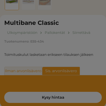
Multibane Classic
Ulkoympäristöön
Pallokentät
Siirrettävä
Tuotenumero:
E55-434
Toimituskulut lasketaan erikseen tilauksen jälkeen
Ilman arvonlisävero
Sis. arvonlisävero
Kysy hintaa