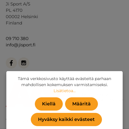
Ji Sport A/S
PL 4170
00002 Helsinki
Finland
09 710 380
info@jisport.fi
Tämä verkkosivusto käyttää evästeitä parhaan
mahdollisen kokemuksen varmistamiseksi.
Lisätietoa...
Kiellä
Määritä
Hyväksy kaikki evästeet
Tai
yhteydenottolomakkeella
.