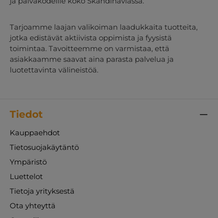
ja päiväkodeille koko Skandinaviassa.
Tarjoamme laajan valikoiman laadukkaita tuotteita,
jotka edistävät aktiivista oppimista ja fyysistä
toimintaa. Tavoitteemme on varmistaa, että
asiakkaamme saavat aina parasta palvelua ja
luotettavinta välineistöä.
Tiedot
Kauppaehdot
Tietosuojakäytäntö
Ympäristö
Luettelot
Tietoja yrityksestä
Ota yhteyttä