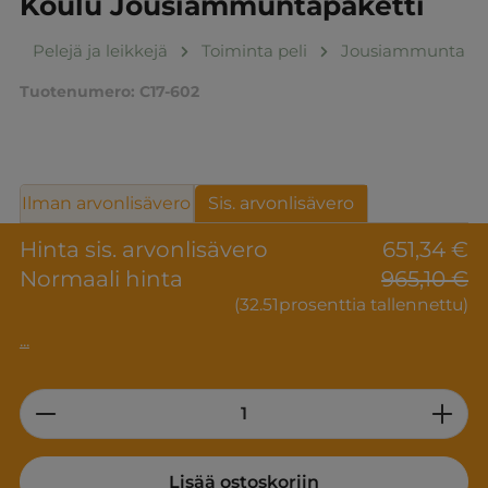
Koulu Jousiammuntapaketti
Pelejä ja leikkejä
Toiminta peli
Jousiammunta
Tuotenumero:
C17-602
Ilman arvonlisävero
Sis. arvonlisävero
Hinta sis. arvonlisävero
651,34 €
Normaali hinta
965,10 €
(32.51prosenttia tallennettu)
...
Product Quantity: Enter the desired am
Lisää ostoskoriin