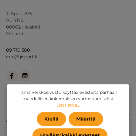
Ji Sport A/S
PL 4170
00002 Helsinki
Finland
09 710 380
info@jisport.fi
Tämä verkkosivusto käyttää evästeitä parhaan
mahdollisen kokemuksen varmistamiseksi.
Lisätietoa...
Kiellä
Määritä
Hyväksy kaikki evästeet