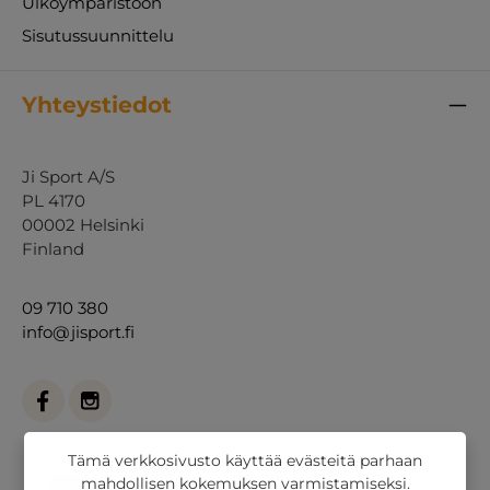
Ulkoympäristöön
Sisutussuunnittelu
Yhteystiedot
Ji Sport A/S
PL 4170
00002 Helsinki
Finland
09 710 380
info@jisport.fi
Tämä verkkosivusto käyttää evästeitä parhaan
mahdollisen kokemuksen varmistamiseksi.