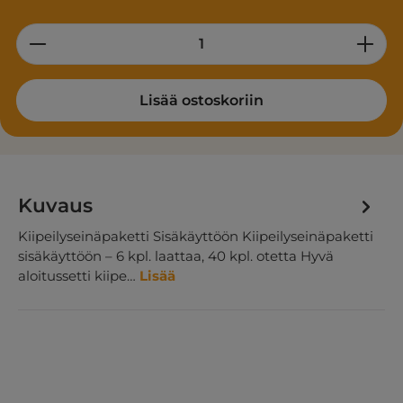
Product Quantity: Enter the desired am
Lisää ostoskoriin
Kuvaus
Kiipeilyseinäpaketti Sisäkäyttöön Kiipeilyseinäpaketti
sisäkäyttöön – 6 kpl. laattaa, 40 kpl. otetta Hyvä
aloitussetti kiipe…
Lisää