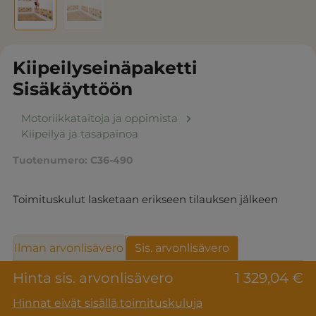
Kiipeilyseinäpaketti
Sisäkäyttöön
Motoriikkataitoja ja oppimista
Kiipeilyä ja tasapainoa
Tuotenumero:
C36-490
Toimituskulut lasketaan erikseen tilauksen jälkeen
Ilman arvonlisävero
Sis. arvonlisävero
Hinta sis. arvonlisävero
1 329,04 €
Hinnat eivät sisällä toimituskuluja