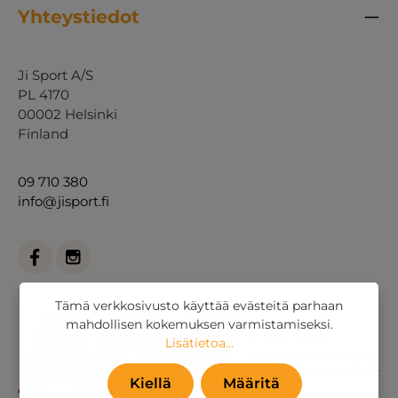
Yhteystiedot
Ji Sport A/S
PL 4170
00002 Helsinki
Finland
09 710 380
info@jisport.fi
Tämä verkkosivusto käyttää evästeitä parhaan
mahdollisen kokemuksen varmistamiseksi.
Lisätietoa...
Kiellä
Määritä