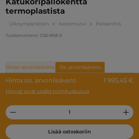
Katukoripallokenttä
termoplastista
Ulkoympäristöön
Kestomuovi
Pelikenttiä
Tuotenumero:
C55-868-S
Ilman arvonlisävero
Sis. arvonlisävero
Hinta sis. arvonlisävero
1 995,45 €
Hinnat eivät sisällä toimituskuluja
Product Quantity: Enter the desired am
Lisää ostoskoriin