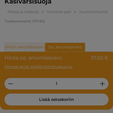
Käsivarsisuoja
Pelejä ja leikkejä
Toiminta peli
Jousiammunta
Tuotenumero:
C17-512
Ilman arvonlisävero
Sis. arvonlisävero
Hinta sis. arvonlisävero
37,65 €
Hinnat eivät sisällä toimituskuluja
Product Quantity: Enter the desired am
Lisää ostoskoriin