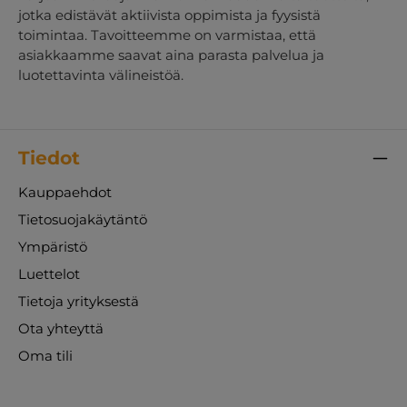
jotka edistävät aktiivista oppimista ja fyysistä
toimintaa. Tavoitteemme on varmistaa, että
asiakkaamme saavat aina parasta palvelua ja
luotettavinta välineistöä.
Tiedot
Kauppaehdot
Tietosuojakäytäntö
Ympäristö
Luettelot
Tietoja yrityksestä
Ota yhteyttä
Oma tili