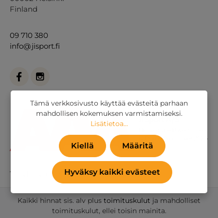
Finland
09 710 380
info@jisport.fi
Tämä verkkosivusto käyttää evästeitä parhaan
mahdollisen kokemuksen varmistamiseksi.
Lisätietoa...
Kiellä
Määritä
Hyväksy kaikki evästeet
Tai
yhteydenottolomakkeella
.
Kaikki hinnat sis. alv plus
toimituskulut
ja mahdolliset
toimituskulut, ellei toisin mainita.