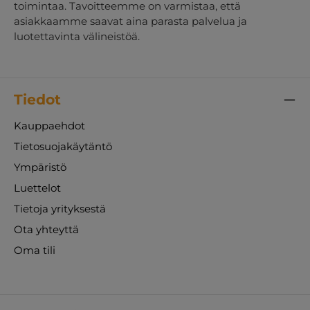
toimintaa. Tavoitteemme on varmistaa, että
asiakkaamme saavat aina parasta palvelua ja
luotettavinta välineistöä.
Tiedot
Kauppaehdot
Tietosuojakäytäntö
Ympäristö
Luettelot
Tietoja yrityksestä
Ota yhteyttä
Oma tili