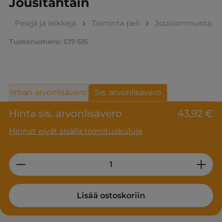
Jousitähtäin
Pelejä ja leikkejä
Toiminta peli
Jousiammunta
Tuotenumero:
C17-515
Ilman arvonlisävero
Sis. arvonlisävero
Hinta sis. arvonlisävero
43,92 €
Hinnat eivät sisällä toimituskuluja
Product Quantity: Enter the desired am
Lisää ostoskoriin