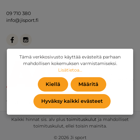
09 710 380
info@jisport.fi
Tämä verkkosivusto käyttää evästeitä parhaan
mahdollisen kokemuksen varmistamiseksi.
Lisätietoa...
Kiellä
Määritä
Hyväksy kaikki evästeet
Tai
yhteydenottolomakkeella
.
Kaikki hinnat sis. alv plus
toimituskulut
ja mahdolliset
toimituskulut, ellei toisin mainita.
© 2026 Ji sport